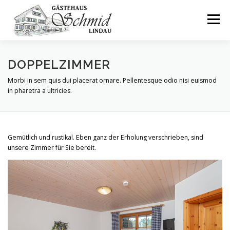
Zum
Inhalt
Menü
springen
ZIMMER UND AUSSTATTUNG
ÜBER UNS
DOPPELZIMMER
Morbi in sem quis dui placerat ornare. Pellentesque odio nisi euismod
in pharetra a ultricies.
AUSFLUGSTIPS
PREISE
GÄSTESTIMMEN
Gemütlich und rustikal. Eben ganz der Erholung verschrieben, sind
KONTAKT
unsere Zimmer für Sie bereit.